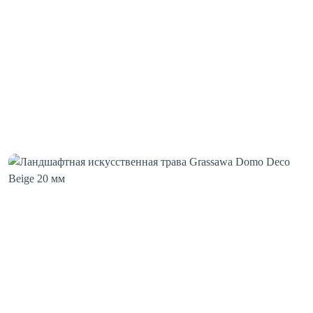
Шовная лента
Скотч для сценического линолеума