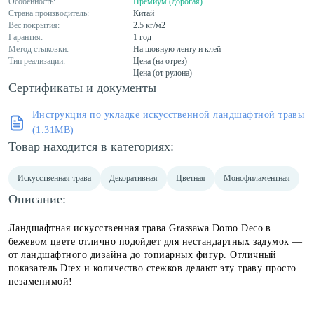
Особенность:
Премиум (дорогая)
Страна производитель:
Китай
Вес покрытия:
2.5 кг/м2
Гарантия:
1 год
Метод стыковки:
На шовную ленту и клей
Тип реализации:
Цена (на отрез)
Цена (от рулона)
Сертификаты и документы
Инструкция по укладке искусственной ландшафтной травы
(1.31MB)
Товар находится в категориях:
Искусственная трава
Декоративная
Цветная
Монофиламентная
Описание:
Ландшафтная искусственная трава Grassawa Domo Deco в
бежевом цвете отлично подойдет для нестандартных задумок —
от ландшафтного дизайна до топиарных фигур. Отличный
показатель Dtex и количество стежков делают эту траву просто
незаменимой!