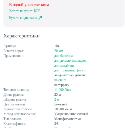
В одной упаковке
кв/м.
Хотите получить КП?
Купить в один клик
Характеристики
Артикул:
104
Высота ворса:
20 мм
Применение :
для бассейна
для детских площадок
для кладбища
для топиарных фигур
ландшафтный дизайн
на стену
на террасу
Толщина волокна:
11 000 Dtex
Длина рулона:
25 м
Ширина рулона:
2 м
Цвет основной:
Бежевый
Количество стежков:
18 900 кв. м
Метод использования:
Умеренно интенсивный
Тип волокна:
Монофиламентная
Класс тафтинга:
3/8