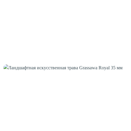
Шовная лента
Скотч для сценического линолеума