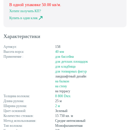
В одной упаковке
50.00
кв/м.
Хотите получить КП?
Купить в один клик
Характеристики
Артикул:
158
Высота ворса:
40 мм
Применение :
для бассейна
для детских площадок
для кладбища
для топиарных фигур
ландшафтный дизайн
на балкон
на стену
на террасу
Толщина волокна:
8 800 Dtex
Длина рулона:
25 м
Ширина рулона:
2 м
Цвет основной:
Зеленый
Количество стежков:
15 750 кв. м
Метод использования:
Средне интенсивный
Тип волокна:
Монофиламентная