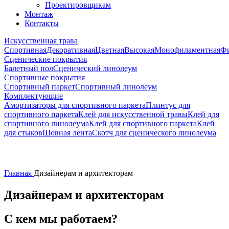
Проектировщикам
Монтаж
Контакты
Искусственная трава
Спортивная
Декоративная
Цветная
Высокая
Монофиламентная
Фи
Сценические покрытия
Балетный пол
Сценический линолеум
Спортивные покрытия
Спортивный паркет
Спортивный линолеум
Комплектующие
Амортизаторы для спортивного паркета
Плинтус для
спортивного паркета
Клей для искусственной травы
Клей для
спортивного линолеума
Клей для спортивного паркета
Клей
для стыков
Шовная лента
Скотч для сценического линолеума
Главная
Дизайнерам и архитекторам
Дизайнерам и архитекторам
С кем мы работаем?