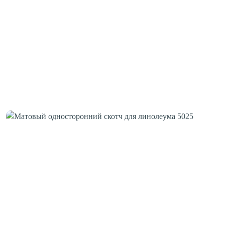
Клей для стыков
Шовная лента
Скотч для сценического линолеума