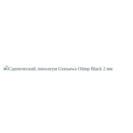
Шовная лента
Скотч для сценического линолеума