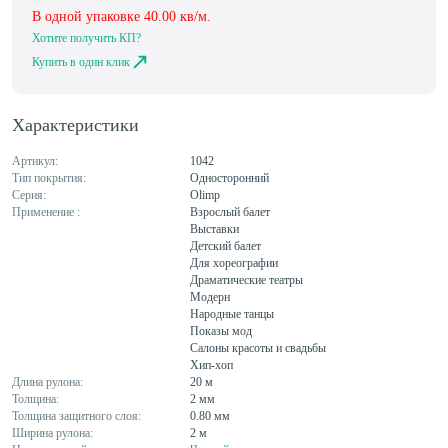
В одной упаковке
40.00
кв/м.
Хотите получить КП?
Купить в один клик
Характеристики
Артикул:
1042
Тип покрытия:
Односторонний
Серия:
Olimp
Применение :
Взрослый балет
Выставки
Детский балет
Для хореографии
Драматические театры
Модерн
Народные танцы
Показы мод
Салоны красоты и свадьбы
Хип-хоп
Длина рулона:
20 м
Толщина:
2 мм
Толщина защитного слоя:
0.80 мм
Ширина рулона:
2 м