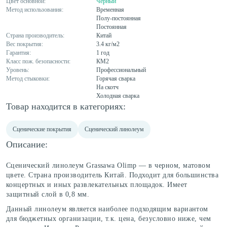
Цвет основной:
Черный
Метод использования:
Временная
Полу-постоянная
Постоянная
Страна производитель:
Китай
Вес покрытия:
3.4 кг/м2
Гарантия:
1 год
Класс пож. безопасности:
КМ2
Уровень:
Профессиональный
Метод стыковки:
Горячая сварка
На скотч
Холодная сварка
Товар находится в категориях:
Сценические покрытия
Сценический линолеум
Описание:
Сценический линолеум Grassawa Olimp — в черном, матовом
цвете. Страна производитель Китай. Подходит для большинства
концертных и иных развлекательных площадок. Имеет
защитный слой в 0,8 мм.
Данный линолеум является наиболее подходящим вариантом
для бюджетных организации, т.к. цена, безусловно ниже, чем