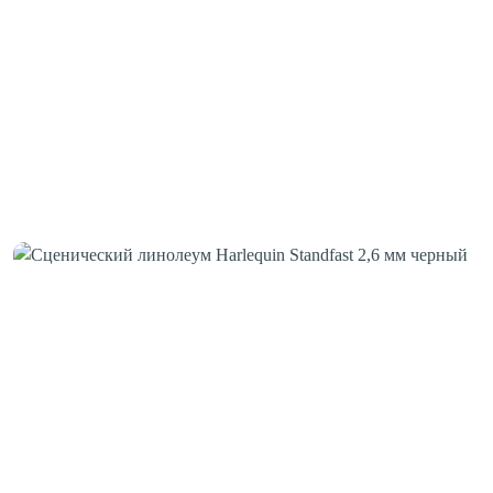
Клей для стыков
Шовная лента
Скотч для сценического линолеума