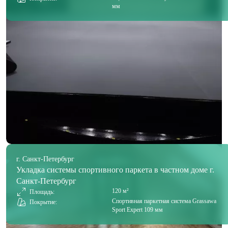
мм
г. Санкт-Петербург
Укладка системы спортивного паркета в частном доме г.
Санкт-Петербург
120 м²
Площадь:
Спортивная паркетная система Grassawa
Покрытие:
Sport Expert 109 мм