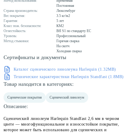
Метод использования:
Временная
Постоянная
Страна производитель:
Люксембург
Вес покрытия:
3.5 кг/м2
Гарантия:
5 лет
Класс пож. безопасности:
КМ2
Огнестойкость:
BfI S1 по стандарту ЕС
Уровень:
Профессиональный
Метод стыковки:
Горячая сварка
На скотч
Холодная сварка
Сертификаты и документы
Каталог сценического линолеума Harlequin (1.32MB)
Технические характеристики Harlequin Standfast (1.8MB)
Товар находится в категориях:
Сценические покрытия
Сценический линолеум
Описание:
Сценический линолеум Harlequin Standfast 2,6 мм в черном
цвете — многофункциональное и износостойкое покрытие,
которое может быть использовано для сценических и