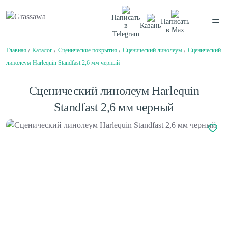
Написать
Написать
в
Казань
в
Max
Telegram
Главная
Каталог
Сценические покрытия
Сценический линолеум
Сценический
Спортивная
Декоративная
Цветная
Высокая
линолеум Harlequin Standfast 2,6 мм черный
Монофиламентная
Фибриллированная
Написать в
Telegram
Написать в
Max
Сценический линолеум Harlequin
Каталог
Standfast 2,6 мм черный
О компании
О компании
Балетный пол
Вакансии
Нам доверяют
Сценический линолеум
Проекты
Сертификаты
Гарантии
Отзывы
Спортивный паркет
Покупателям
Спортивный линолеум
Способы оплаты
Доставка
Обмен и возврат
Сотрудничество
Амортизаторы для спортивного паркета
Поставщикам
Плинтус для спортивного паркета
Дизайнерам и архитекторам
Клей для искусственной травы
Проектировщикам
Клей для спортивного линолеума
Монтаж
Контакты
Клей для спортивного паркета