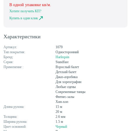
В одной упаковке
кв/м.
Хотите получить КП?
Купить в один клик
Характеристики
Артикул:
1079
Тип покрытия:
Односторонний
Бренд:
Harlequin
Серия:
Standfast
Применение :
Взрослый балет
Детский балет
Джаз-аэробика
Для хореографии
Любые сцены
Современные танцы
Фитнес-залы
Хип-хоп
Длина рулона:
15 м
20 м
Толщина:
2.6 мм
Ширина рулона:
1.5 м
Цвет основной:
Черный