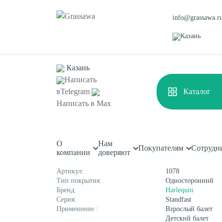
info@grassawa.r
Казань
Казань
Написать
в
Telegram
Каталог
Главная
Каталог
Сценические покрытия
Сценичес
Написать в
Max
Сценический линолеум Ha
О
Нам
Спортивная
Декоративная
Покупателям
Сотрудн
Характеристики
компании
доверяют
Цветная
Высокая
Монофиламентная
Фибриллированная
Артикул:
1078
Тип покрытия:
Односторонний
Бренд:
Harlequin
Серия:
Standfast
Применение :
Взрослый балет
Детский балет