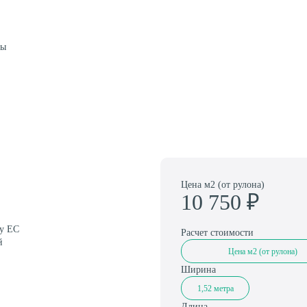
Амортизаторы для спортивного паркета
цы
Цена м2 (от рулона)
10 750
₽
ту ЕС
Расчет стоимости
й
Цена м2 (от рулона)
Ширина
1,52 метра
Длина