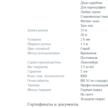
Джаз-аэробика
Для хореографии
Любые сцены
Современные тан
Фитнес-залы
Хип-хоп
Длина рулона:
15 м
20 м
Толщина:
2.6 мм
Ширина рулона:
1.5 м
Цвет основной:
Серый
Метод использования:
Временная
Постоянная
Страна производитель:
Люксембург
Вес покрытия:
3.5 кг/м2
Гарантия:
5 лет
Класс пож. безопасности:
КМ2
Огнестойкость:
BfI S1 по стандар
Уровень:
Профессиональны
Метод стыковки:
Горячая сварка
На скотч
Холодная сварка
Сертификаты и документы