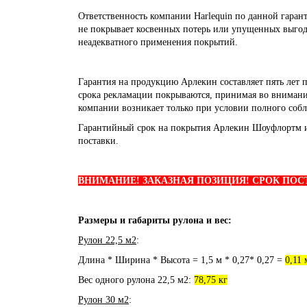
Ответственность компании Harlequin по данной гаран
не покрывает косвенных потерь или упущенных выгод
неадекватного применения покрытий.
Гарантия на продукцию Арлекин составляет пять лет 
срока рекламации покрываются, принимая во внимани
компании возникает только при условии полного соб
Гарантийный срок на покрытия Арлекин Шоуфлортм и
поставки.
ВНИМАНИЕ! ЗАКАЗНАЯ ПОЗИЦИЯ! СРОК ПОСТ
Размеры и габариты рулона и вес:
Рулон 22,5 м2
:
Длина * Ширина * Высота = 1,5 м * 0,27* 0,27 =
0,11 
Вес одного рулона 22,5 м2:
78,75 кг
Рулон 30 м2
: