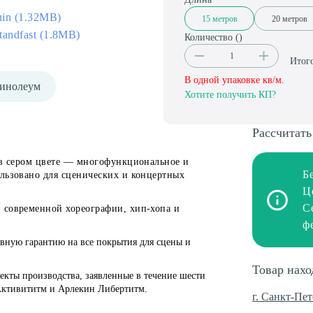
uin (1.32MB)
15 метров
20 метров
andfast (1.8MB)
Количество (
)
Итог
В одной упаковке
кв/м.
линолеум
Хотите получить КП?
Рассчитать
м в сером цвете — многофункциональное и
Б
ользовано для сценических и концертных
Ц
С
 современной хореографии, хип-хопа и
ф
овную гарантию на все покрытия для сцены и
Товар нахо
екты производства, заявленные в течение шести
 Активититм и Арлекин Либертитм.
г. Санкт-Пет