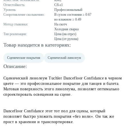
Класс пож. безопасности:
КМ2
Огнестойкость:
Cfl-s1
Уровень:
Профессиональный
Сопротивление скольжению:
В сухом состоянии ≥ 0.67
во влажном ≥ 0.49
Метод стыковки:
На скотч
Холодная сварка
Тип реализации:
Цена (на отрез)
Цена (от рулона)
Товар находится в категориях:
Сценические покрытия
Сценический линолеум
Описание:
Сценический линолеум Tuchler Dancefloor Confidance в черном
цвете — это профессиональное покрытие для танцев и балета.
Матовая поверхность этого линолеума, позволяет оптимально
спроектировать освещения на сцене.
Dancefloor Confidance этот тот пол для сцены, который
позволяет быстро уложить покрытия «без волн». Он так же
прост в хранении и транспортировке.