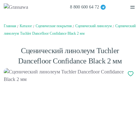
8 800 600 64 72
Главная
Каталог
Сценические покрытия
Сценический линолеум
Сценический
Спортивная
Декоративная
Цветная
Высокая
линолеум Tuchler Dancefloor Confidance Black 2 мм
Монофиламентная
Фибриллированная
Написать в
Telegram
Написать в
Max
Каталог
Сценический линолеум Tuchler
О компании
О компании
Dancefloor Confidance Black 2 мм
Вакансии
Нам доверяют
Балетный пол
Проекты
Сценический линолеум
Сертификаты
Гарантии
Отзывы
Покупателям
Спортивный паркет
Способы оплаты
Спортивный линолеум
Доставка
Обмен и возврат
Сотрудничество
Поставщикам
Дизайнерам и архитекторам
Амортизаторы для спортивного паркета
Проектировщикам
Плинтус для спортивного паркета
Монтаж
Клей для искусственной травы
Контакты
Клей для спортивного линолеума
Клей для спортивного паркета
Клей для стыков