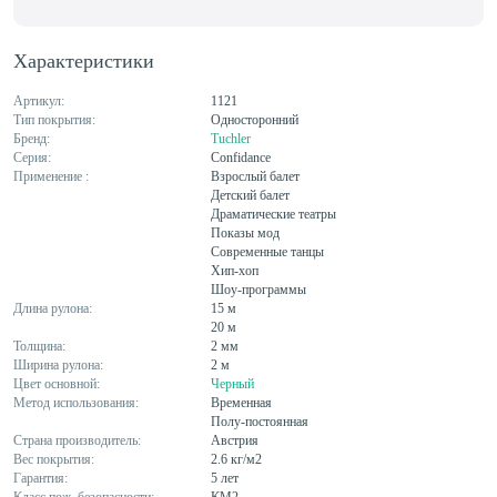
Характеристики
Артикул:
1121
Тип покрытия:
Односторонний
Бренд:
Tuchler
Серия:
Confidance
Применение :
Взрослый балет
Детский балет
Драматические театры
Показы мод
Современные танцы
Хип-хоп
Шоу-программы
Длина рулона:
15 м
20 м
Толщина:
2 мм
Ширина рулона:
2 м
Цвет основной:
Черный
Метод использования:
Временная
Полу-постоянная
Страна производитель:
Австрия
Вес покрытия:
2.6 кг/м2
Гарантия:
5 лет