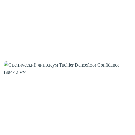
Шовная лента
Скотч для сценического линолеума