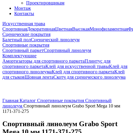
Проектировщикам
Монтаж
Контакты
Искусственная трава
Спортивная
Декоративная
Цветная
Высокая
Монофиламентная
Фи
Сценические покрытия
Балетный пол
Сценический линолеум
Спортивные покрытия
Спортивный паркет
Спортивный линолеум
Комплектующие
Амортизаторы для спортивного паркета
Плинтус для
спортивного паркета
Клей для искусственной травы
Клей для
спортивного линолеума
Клей для спортивного паркета
Клей
для стыков
Шовная лента
Скотч для сценического линолеума
Главная
Каталог
Спортивные покрытия
Спортивный
линолеум
Спортивный линолеум Grabo Sport Mega 10 мм
1171-371-275
Спортивный линолеум Grabo Sport
Mega 10 мм 1171-371-275