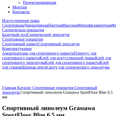
Проектировщикам
Монтаж
Контакты
Искусственная трава
Спортивная
Декоративная
Цветная
Высокая
Монофиламентная
Фи
Сценические покрытия
Балетный пол
Сценический линолеум
Спортивные покрытия
Спортивный паркет
Спортивный линолеум
Комплектующие
Амортизаторы для спортивного паркета
Плинтус для
спортивного паркета
Клей для искусственной травы
Клей для
спортивного линолеума
Клей для спортивного паркета
Клей
для стыков
Шовная лента
Скотч для сценического линолеума
Главная
Каталог
Спортивные покрытия
Спортивный
линолеум
Спортивный линолеум Grassawa SportFloor Blue 6,5
мм
Спортивный линолеум Grassawa
SportFloor Blue 6,5 мм