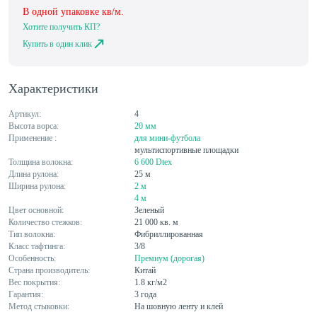
В одной упаковке
кв/м.
Хотите получить КП?
Купить в один клик
Характеристики
Артикул:
4
Высота ворса:
20 мм
Применение :
для мини-футбола
мультиспортивные площадки
Толщина волокна:
6 600 Dtex
Длина рулона:
25 м
Ширина рулона:
2 м
4 м
Цвет основной:
Зеленый
Количество стежков:
21 000 кв. м
Тип волокна:
Фибриллированная
Класс тафтинга:
3/8
Особенность:
Премиум (дорогая)
Страна производитель:
Китай
Вес покрытия:
1.8 кг/м2
Гарантия:
3 года
Метод стыковки:
На шовную ленту и клей