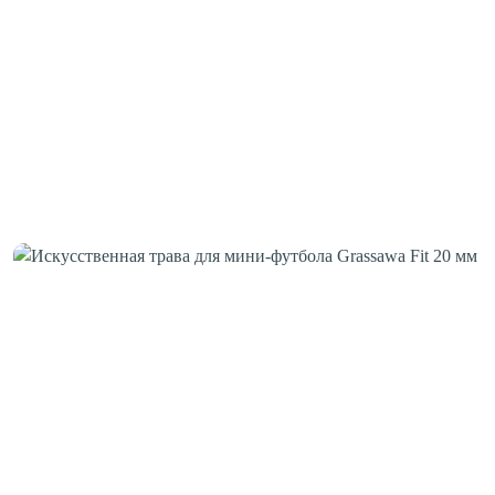
Клей для стыков
Шовная лента
Скотч для сценического линолеума