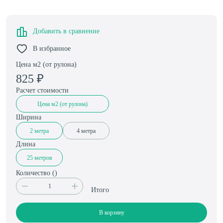
Добавить в сравнение
В избранное
Цена м2 (от рулона)
825
₽
Расчет стоимости
Цена м2 (от рулона)
Ширина
2 метра
4 метра
Длина
25 метров
Количество (
)
Итого
В корзину