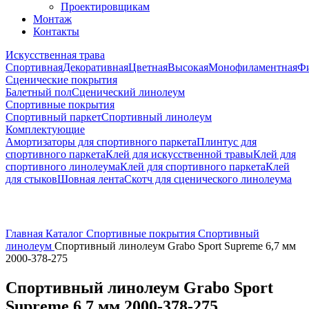
Проектировщикам
Монтаж
Контакты
Искусственная трава
Спортивная
Декоративная
Цветная
Высокая
Монофиламентная
Фи
Сценические покрытия
Балетный пол
Сценический линолеум
Спортивные покрытия
Спортивный паркет
Спортивный линолеум
Комплектующие
Амортизаторы для спортивного паркета
Плинтус для
спортивного паркета
Клей для искусственной травы
Клей для
спортивного линолеума
Клей для спортивного паркета
Клей
для стыков
Шовная лента
Скотч для сценического линолеума
Главная
Каталог
Спортивные покрытия
Спортивный
линолеум
Спортивный линолеум Grabo Sport Supreme 6,7 мм
2000-378-275
Спортивный линолеум Grabo Sport
Supreme 6,7 мм 2000-378-275