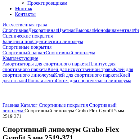
Проектировщикам
Монтаж
Контакты
Искусственная трава
Спортивная
Декоративная
Цветная
Высокая
Монофиламентная
Фи
Сценические покрытия
Балетный пол
Сценический линолеум
Спортивные покрытия
Спортивный паркет
Спортивный линолеум
Комплектующие
Амортизаторы для спортивного паркета
Плинтус для
спортивного паркета
Клей для искусственной травы
Клей для
спортивного линолеума
Клей для спортивного паркета
Клей
для стыков
Шовная лента
Скотч для сценического линолеума
Главная
Каталог
Спортивные покрытия
Спортивный
линолеум
Спортивный линолеум Grabo Flex Gymfit 5 мм
2519-371
Спортивный линолеум Grabo Flex
Gymfit 5 мм 2519-371