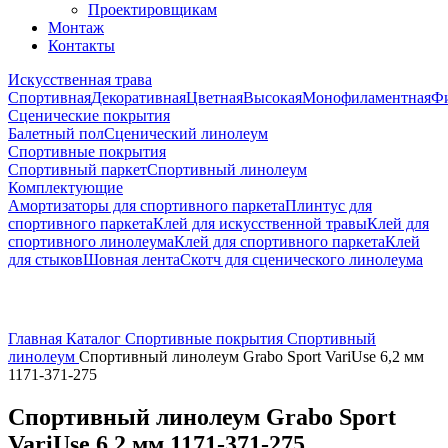
Проектировщикам
Монтаж
Контакты
Искусственная трава
Спортивная
Декоративная
Цветная
Высокая
Монофиламентная
Фи
Сценические покрытия
Балетный пол
Сценический линолеум
Спортивные покрытия
Спортивный паркет
Спортивный линолеум
Комплектующие
Амортизаторы для спортивного паркета
Плинтус для
спортивного паркета
Клей для искусственной травы
Клей для
спортивного линолеума
Клей для спортивного паркета
Клей
для стыков
Шовная лента
Скотч для сценического линолеума
Главная
Каталог
Спортивные покрытия
Спортивный
линолеум
Спортивный линолеум Grabo Sport VariUse 6,2 мм
1171-371-275
Спортивный линолеум Grabo Sport
VariUse 6,2 мм 1171-371-275