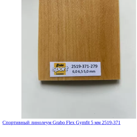
Спортивный линолеум Grabo Flex Gymfit 5 мм 2519-371