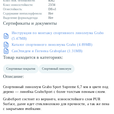
Класс пож. безопасности:
КМ2
Класс износостойкости:
23/34
Огнестойкость:
Dfl-s1
Содержание пентахлорфенола:
Нет
Выделение формальдегида:
Нет
Сертификаты и документы
Инструкция по монтажу спортивного линолеума Grabo
(5.47MB)
Каталог спортивного линолеума Grabo (4.89MB)
СанЭпидем и Гигиена Graboplast (1.31MB)
Товар находится в категориях:
Спортивные покрытия
Спортивный линолеум
Описание:
Спортивный линолеум Grabo Sport Supreme 6,7 мм в цвете под
дерево — линейка GraboSport c более толстым пенным слоем.
GraboSport состоит из верхнего, износостойкого слоя PUR
Surface, далее идет стекловолокно для прочности, а так же пена
с закрытыми ячейками.