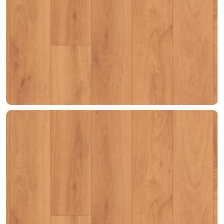
Клей для стыков
Шовная лента
Скотч для сценического линолеума