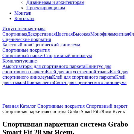
Дизайнерам и архитекторам
Проектировщикам
Монтаж
Контакты
Искусственная трава
Спортивная
Декоративная
Цветная
Высокая
Монофиламентная
Фи
Сценические покрытия
Балетный пол
Сценический линолеум
Спортивные покрытия
Спортивный паркет
Спортивный линолеум
Комплектующие
Амортизаторы для спортивного паркета
Плинтус для
спортивного паркета
Клей для искусственной травы
Клей для
спортивного линолеума
Клей для спортивного паркета
Клей
для стыков
Шовная лента
Скотч для сценического линолеума
Главная
Каталог
Спортивные покрытия
Спортивный паркет
Спортивная паркетная система Grabo Smart Fit 28 мм Ясень
Спортивная паркетная система Grabo
Smart Fit 28 мм Ясень