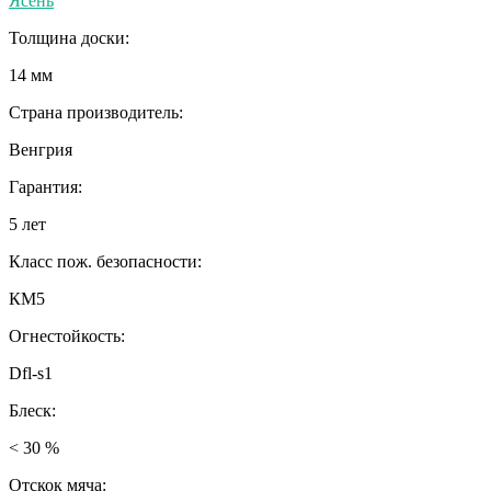
Ясень
Толщина доски:
14 мм
Страна производитель:
Венгрия
Гарантия:
5 лет
Класс пож. безопасности:
КМ5
Огнестойкость:
Dfl-s1
Блеск:
< 30 %
Отскок мяча: