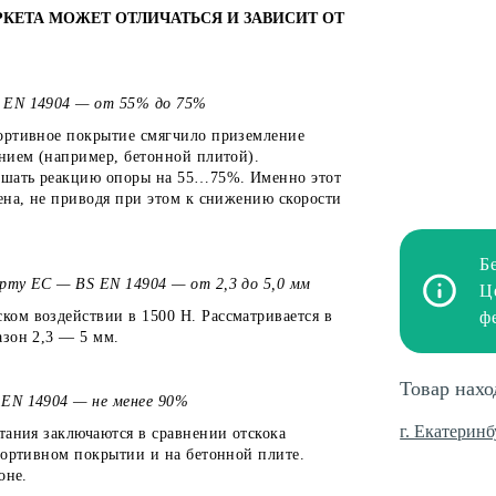
РКЕТА МОЖЕТ ОТЛИЧАТЬСЯ И ЗАВИСИТ ОТ
S EN 14904 — от 55% до 75%
ортивное покрытие смягчило приземление
нием (например, бетонной плитой).
ьшать реакцию опоры на 55…75%. Именно этот
ена, не приводя при этом к снижению скорости
Б
рту ЕС — BS EN 14904 — от 2,3 до 5,0 мм
Ц
ом воздействии в 1500 Н. Рассматривается в
ф
азон 2,3 — 5 мм.
Товар нахо
 EN 14904 — не менее 90%
г. Екатеринб
тания заключаются в сравнении отскока
портивном покрытии и на бетонной плите.
оне.