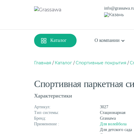
info@grassawa.r
Казань
Каталог
О компании
Главная
Каталог
Спортивные покрытия
С
Спортивная
Декоративная
Спортивная паркетная си
Цветная
Высокая
Монофиламентная
Фибриллированна
Характеристики
Артикул:
3027
Тип системы:
Стационарная
Бренд:
Grassawa
Применение :
Для волейбола
Для детского сада