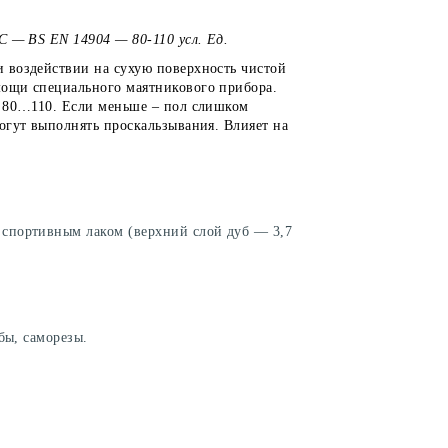
С — BS EN 14904 — 80-110 усл. Ед.
 воздействии на сухую поверхность чистой
мощи специального маятникового прибора.
х 80…110. Если меньше – пол слишком
огут выполнять проскальзывания. Влияет на
 спортивным лаком (верхний слой дуб — 3,7
бы, саморезы.