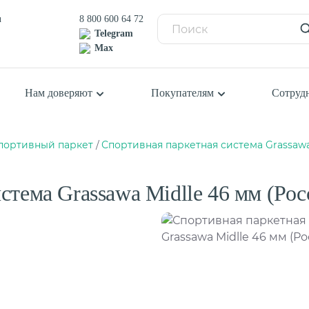
u
8 800 600 64 72
Telegram
Max
Нам доверяют
Покупателям
Сотруд
портивный паркет
Спортивная паркетная система Grassawa 
Балетный пол
П
К
Сценический линолеум
К
стема Grassawa Midlle 46 мм (Рос
К
я
К
Ш
Спортивный паркет
С
Спортивный линолеум