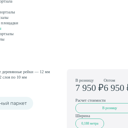
Амортизаторы для спортивного паркета
ортзала
портзалы
 залы
 площадки
ы
ортзалы
алы
е деревянные рейки — 12 мм
2 слоя по 10 мм
В розницу
Оптом
7 950
₽
6 950
Расчет стоимости
ный паркет
В розницу
Ширина
0,188 метра