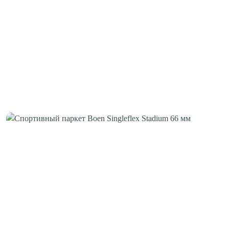
Шовная лента
Скотч для сценического линолеума