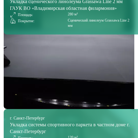
Укладка сценического линолеума Grassawa Line 2 мм
ГАУК ВО «Владимирская областная филармония»
280 м²
Площадь:
Сценический линолеум Grassawa Line 2
Покрытие:
мм
г. Санкт-Петербург
Укладка системы спортивного паркета в частном доме г.
Санкт-Петербург
120 м²
Площадь: