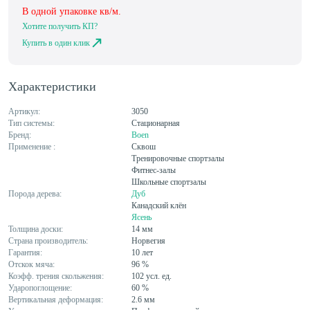
В одной упаковке
кв/м.
Хотите получить КП?
Купить в один клик
Характеристики
Артикул:
3050
Тип системы:
Стационарная
Бренд:
Boen
Применение :
Сквош
Тренировочные спортзалы
Фитнес-залы
Школьные спортзалы
Порода дерева:
Дуб
Канадский клён
Ясень
Толщина доски:
14 мм
Страна производитель:
Норвегия
Гарантия:
10 лет
Отскок мяча:
96 %
Коэфф. трения скольжения:
102 усл. ед.
Ударопоглощение:
60 %
Вертикальная деформация:
2.6 мм